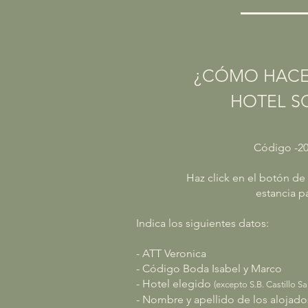
¿CÓMO HACER
HOTEL SO
Código -20
Haz click en el botón de 
estancia pa
​​Indica los siguientes datos:
- ATT Veronica
- Código
Boda Isabel y Marco
- Hotel elegido
(excepto S.B. Castillo S
- Nombre y apellido de los alojad