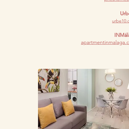
Urb
urbe10
INMál
​apartmentinmalaga.