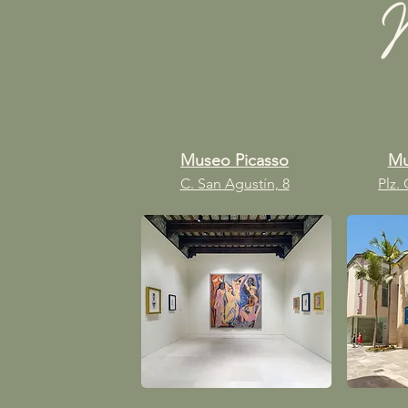
M
Museo Picasso
Mu
C. San Agustín, 8
Plz.