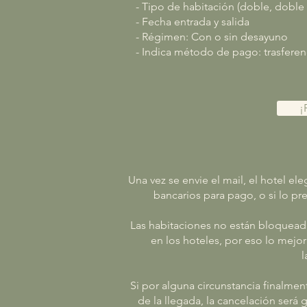
- Tipo de habitación (doble, doble p
- Fecha entrada y salida
- Régimen: Con o sin desayuno
- Indica método de pago: trasferenc
¡
Una vez se envie el mail, el hotel el
bancarios para pago, o si lo pr
Las habitaciones no están bloqueadas
en los hoteles, por eso lo mejor
l
Si por alguna circunstancia finalment
de la llegada, la cancelación será 